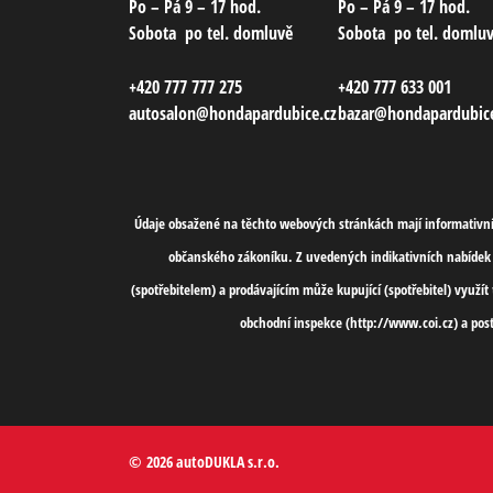
Po – Pá
9 – 17 hod.
Po – Pá
9 – 17 hod.
Sobota
po tel. domluvě
Sobota
po tel. domlu
+420 777 777 275
+420 777 633 001
autosalon@hondapardubice.cz
bazar@hondapardubice
Údaje obsažené na těchto webových stránkách mají informativní 
občanského zákoníku. Z uvedených indikativních nabídek 
(spotřebitelem) a prodávajícím může kupující (spotřebitel) využ
obchodní inspekce (http://www.coi.cz) a pos
© 2026 autoDUKLA s.r.o.