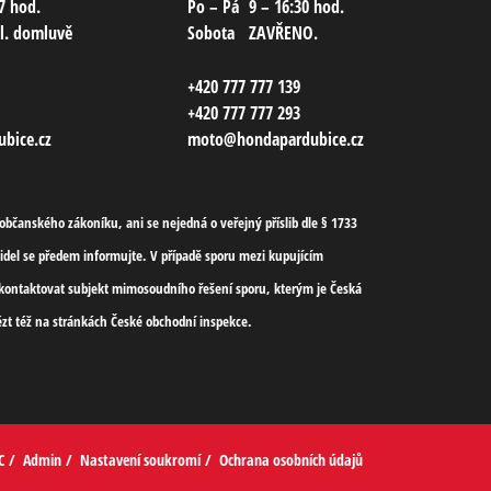
7 hod.
Po – Pá
9 – 16:30 hod.
el. domluvě
Sobota
ZAVŘENO.
+420 777 777 139
+420 777 777 293
bice.cz
moto@hondapardubice.cz
bčanského zákoníku, ani se nejedná o veřejný příslib dle § 1733
del se předem informujte. V případě sporu mezi kupujícím
l)kontaktovat subjekt mimosoudního řešení sporu, kterým je Česká
zt též na stránkách České obchodní inspekce.
C
/
Admin
/
Nastavení soukromí
/
Ochrana osobních údajů