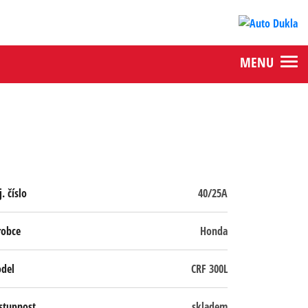
MENU
. číslo
40/25A
robce
Honda
del
CRF 300L
stupnost
skladem