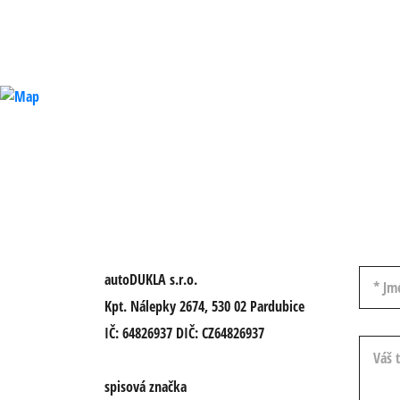
Jméno a
autoDUKLA s.r.o.
Kpt. Nálepky 2674, 530 02 Pardubice
IČ: 64826937 DIČ: CZ64826937
Váš tex
spisová značka