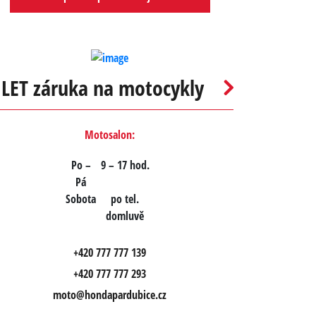
 LET záruka na motocykly
Motosalon:
Po –
9 – 17 hod.
Pá
Sobota
po tel.
domluvě
+420 777 777 139
+420 777 777 293
moto@hondapardubice.cz