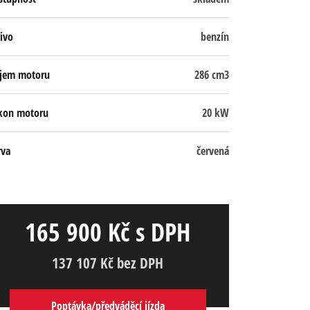
ivo
benzín
jem motoru
286 cm3
kon motoru
20 kW
rva
červená
165 900 Kč s DPH
137 107 Kč bez DPH
Poptávka/předváděcí jízda