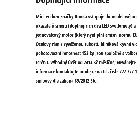
Mini enduro značky Honda vstupuje do modelového r
ukazatelů směru (doplňujících dva LED světlomety) a
jednoválcový motor (který nyní plní emisní normu E
Ocelový rám s vyváženou tuhostí, hliníková kyvná vi
pohotovostní hmotnost 153 kg jsou společně s velko
terénu. Výhodný úvěr od 2414 Kč měsíčně; Neváhejte ná
informace kontaktujte prodejce na tel. čísle 777 777 
smlouvy dle zákona 89/2012 Sb.;