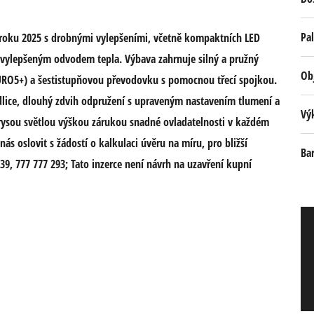
Pal
oku 2025 s drobnými vylepšeními, včetně kompaktních LED
 vylepšeným odvodem tepla. Výbava zahrnuje silný a pružný
Ob
URO5+) a šestistupňovou převodovku s pomocnou třecí spojkou.
dlice, dlouhý zdvih odpružení s upraveným nastavením tlumení a
Vý
rysou světlou výškou zárukou snadné ovladatelnosti v každém
s oslovit s žádostí o kalkulaci úvěru na míru, pro bližší
Ba
139, 777 777 293; Tato inzerce není návrh na uzavření kupní