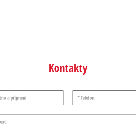
Kontakty
 příjmení
Telefon
t