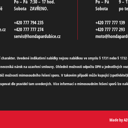
Po – Pá
7:30 – 17 hod.
Po – Pá
9 – 1
vě
Sobota
ZAVŘENO.
Sobota
po t
+420 777 794 235
+420 777 777 139
.cz
+420 777 777 274
+420 777 777 293
servis@hondapardubice.cz
moto@hondapardu
charakter. Uvedené indikativní nabídky nejsou nabídkou ve smyslu § 1731 nebo § 1732 o
nevzniká nárok na uzavření smlouvy. Ohledně možnosti odpočtu DPH u jednotlivých vozi
ít též možnosti mimosoudního řešení sporu. V takovém případě může kupující (spotřebite
tupovat dle pravidel tam uvedených. Více informací o mimosoudním řešení sporů lze nalé
Made by
AZ