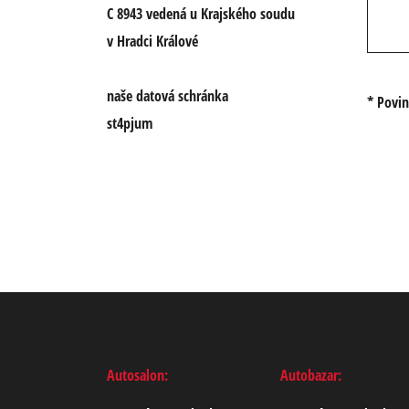
C 8943 vedená u Krajského soudu
v Hradci Králové
naše datová schránka
* Povi
st4pjum
Autosalon:
Autobazar: