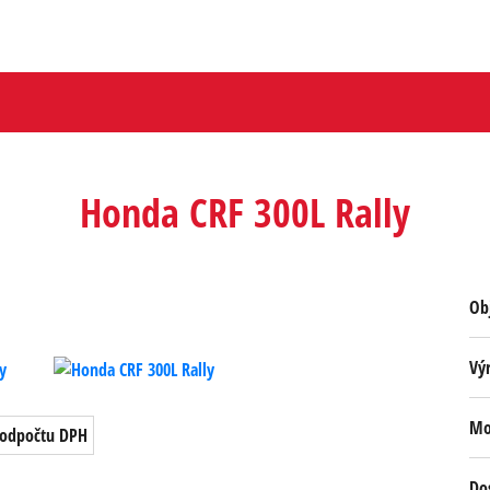
Honda CRF 300L Rally
Obj
Vý
Mo
odpočtu DPH
Do