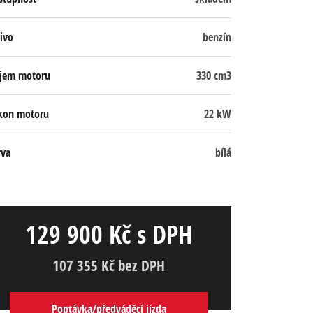
ivo
benzín
jem motoru
330 cm3
kon motoru
22 kW
rva
bílá
129 900 Kč s DPH
107 355 Kč bez DPH
Poptávka/předváděcí jízda