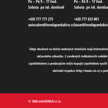
Po – Pá
9 – 17 hod.
Po – Pá
9 – 17 hod.
Sobota
po tel. domluvě
Sobota
po tel. domlu
+420 777 777 275
+420 777 633 001
autosalon@hondapardubice.cz
bazar@hondapardubice
Údaje obsažené na těchto webových stránkách mají informativní 
občanského zákoníku. Z uvedených indikativních nabídek 
(spotřebitelem) a prodávajícím může kupující (spotřebitel) využ
obchodní inspekce (http://www.coi.cz) a pos
© 2026 autoDUKLA s.r.o.