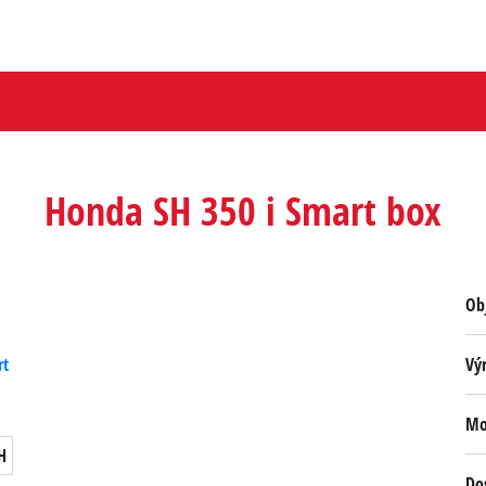
Honda SH 350 i Smart box
Obj
Vý
Mo
H
Do