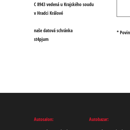
C 8943 vedená u Krajského soudu
v Hradci Králové
naše datová schránka
* Povi
st4pjum
Autosalon:
Autobazar: