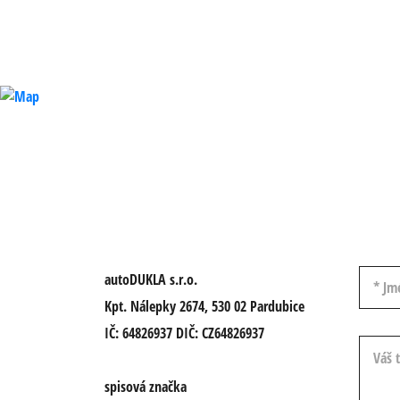
Jméno a
autoDUKLA s.r.o.
Kpt. Nálepky 2674, 530 02 Pardubice
IČ: 64826937 DIČ: CZ64826937
Váš tex
spisová značka