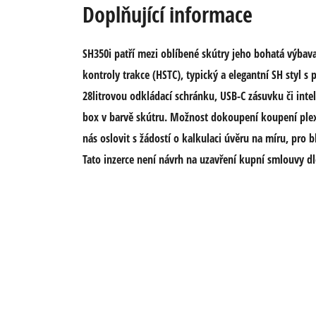
Doplňující informace
SH350i patří mezi oblíbené skútry jeho bohatá výbava
kontroly trakce (HSTC), typický a elegantní SH styl s
28litrovou odkládací schránku, USB-C zásuvku či inteli
box v barvě skútru. Možnost dokoupení koupení plexi
nás oslovit s žádostí o kalkulaci úvěru na míru, pro b
Tato inzerce není návrh na uzavření kupní smlouvy dl