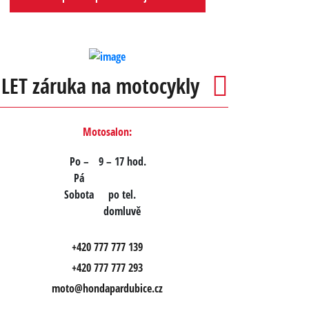
 LET záruka na motocykly
Motosalon:
Po –
9 – 17 hod.
Pá
Sobota
po tel.
domluvě
+420 777 777 139
+420 777 777 293
moto@hondapardubice.cz