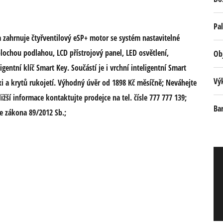
Pal
 zahrnuje čtyřventilový eSP+ motor se systém nastavitelné
 plochou podlahou, LCD přístrojový panel, LED osvětlení,
Ob
gentní klíč Smart Key. Součástí je i vrchní inteligentní Smart
Vý
 a krytů rukojetí. Výhodný úvěr od 1898 Kč měsíčně; Neváhejte
ližší informace kontaktujte prodejce na tel. čísle 777 777 139;
Ba
e zákona 89/2012 Sb.;