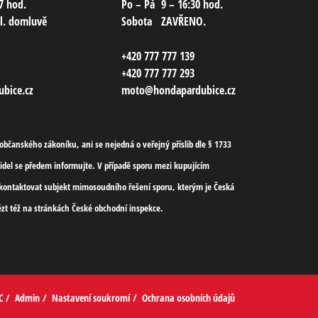
7 hod.
Po – Pá
9 – 16:30 hod.
el. domluvě
Sobota
ZAVŘENO.
+420 777 777 139
+420 777 777 293
bice.cz
moto@hondapardubice.cz
bčanského zákoníku, ani se nejedná o veřejný příslib dle § 1733
del se předem informujte. V případě sporu mezi kupujícím
l)kontaktovat subjekt mimosoudního řešení sporu, kterým je Česká
zt též na stránkách České obchodní inspekce.
C
/
Admin
/
Nastavení soukromí
/
Ochrana osobních údajů