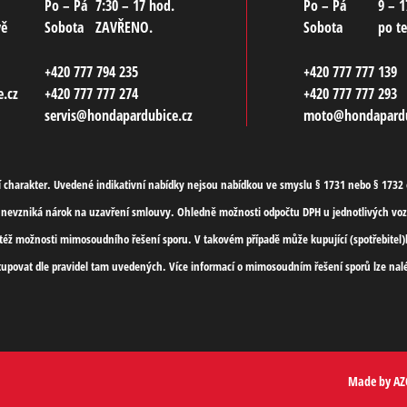
Po – Pá
7:30 – 17 hod.
Po – Pá
9 – 1
vě
Sobota
ZAVŘENO.
Sobota
po t
+420 777 794 235
+420 777 777 139
.cz
+420 777 777 274
+420 777 777 293
servis@hondapardubice.cz
moto@hondapardu
charakter. Uvedené indikativní nabídky nejsou nabídkou ve smyslu § 1731 nebo § 1732 o
nevzniká nárok na uzavření smlouvy. Ohledně možnosti odpočtu DPH u jednotlivých vozi
ít též možnosti mimosoudního řešení sporu. V takovém případě může kupující (spotřebite
tupovat dle pravidel tam uvedených. Více informací o mimosoudním řešení sporů lze nalé
Made by
AZ