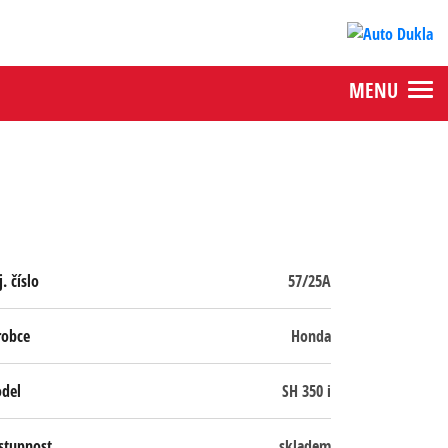
MENU
. číslo
57/25A
robce
Honda
del
SH 350 i
stupnost
skladem