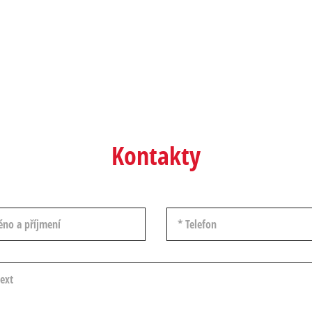
Kontakty
 příjmení
Telefon
t