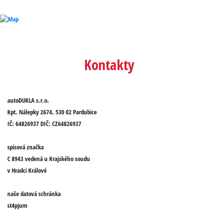
Kontakty
autoDUKLA s.r.o.
Kpt. Nálepky 2674, 530 02 Pardubice
IČ: 64826937 DIČ: CZ64826937
spisová značka
C 8943 vedená u Krajského soudu
v Hradci Králové
naše datová schránka
st4pjum