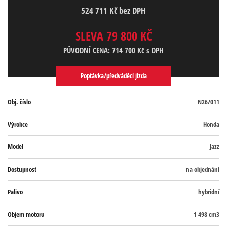
524 711 Kč bez DPH
SLEVA 79 800 KČ
PŮVODNÍ CENA: 714 700
Kč s DPH
Poptávka/předváděcí jízda
Obj. číslo
N26/011
Výrobce
Honda
Model
Jazz
Dostupnost
na objednání
Palivo
hybridní
Objem motoru
1 498 cm3