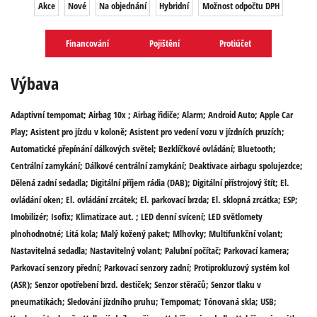
Akce
Nové
Na objednání
Hybridní
Možnost odpočtu DPH
Financování
Pojištění
Protiúčet
Výbava
Adaptivní tempomat; Airbag 10x ; Airbag řidiče; Alarm; Android Auto; Apple Car
Play; Asistent pro jízdu v koloně; Asistent pro vedení vozu v jízdních pruzích;
Automatické přepínání dálkových světel; Bezklíčkové ovládání; Bluetooth;
Centrální zamykání; Dálkové centrální zamykání; Deaktivace airbagu spolujezdce;
Dělená zadní sedadla; Digitální příjem rádia (DAB); Digitální přístrojový štít; El.
ovládání oken; El. ovládání zrcátek; El. parkovací brzda; El. sklopná zrcátka; ESP;
Imobilizér; Isofix; Klimatizace aut. ; LED denní svícení; LED světlomety
plnohodnotné; Litá kola; Malý kožený paket; Mlhovky; Multifunkční volant;
Nastavitelná sedadla; Nastavitelný volant; Palubní počítač; Parkovací kamera;
Parkovací senzory přední; Parkovací senzory zadní; Protiprokluzový systém kol
(ASR); Senzor opotřebení brzd. destiček; Senzor stěračů; Senzor tlaku v
pneumatikách; Sledování jízdního pruhu; Tempomat; Tónovaná skla; USB;