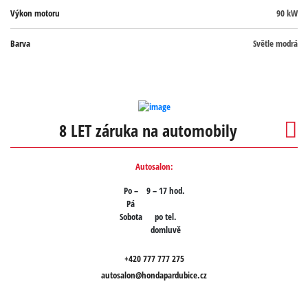
Výkon motoru
90 kW
Barva
Světle modrá
8 LET záruka na automobily
Autosalon:
Po –
9 – 17 hod.
Pá
Sobota
po tel.
domluvě
+420 777 777 275
autosalon@hondapardubice.cz