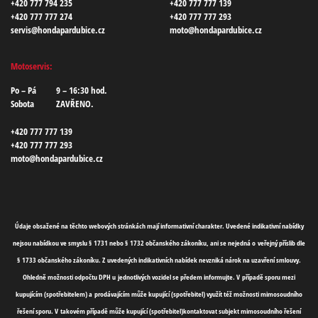
+420 777 794 235
+420 777 777 139
+420 777 777 274
+420 777 777 293
servis@hondapardubice.cz
moto@hondapardubice.cz
Motoservis:
Po – Pá
9 – 16:30 hod.
Sobota
ZAVŘENO.
+420 777 777 139
+420 777 777 293
moto@hondapardubice.cz
Údaje obsažené na těchto webových stránkách mají informativní charakter. Uvedené indikativní nabídky
nejsou nabídkou ve smyslu § 1731 nebo § 1732 občanského zákoníku, ani se nejedná o veřejný příslib dle
§ 1733 občanského zákoníku. Z uvedených indikativních nabídek nevzniká nárok na uzavření smlouvy.
Ohledně možnosti odpočtu DPH u jednotlivých vozidel se předem informujte. V případě sporu mezi
kupujícím (spotřebitelem) a prodávajícím může kupující (spotřebitel) využít též možnosti mimosoudního
řešení sporu. V takovém případě může kupující (spotřebitel)kontaktovat subjekt mimosoudního řešení