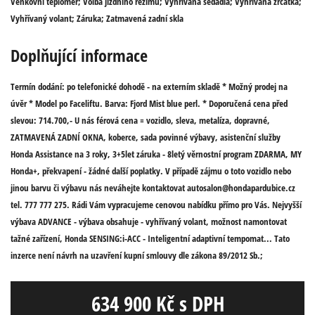
Venkovní teploměr; Volba jízdního režimu; Vyhřívaná sedadla; Vyhřívaná zrcátka;
Vyhřívaný volant; Záruka; Zatmavená zadní skla
Doplňující informace
Termín dodání: po telefonické dohodě - na externím skladě * Možný prodej na
úvěr * Model po Faceliftu. Barva: Fjord Mist blue perl. * Doporučená cena před
slevou: 714.700,- U nás férová cena = vozidlo, sleva, metalíza, dopravné,
ZATMAVENÁ ZADNÍ OKNA, koberce, sada povinné výbavy, asistenční služby
Honda Assistance na 3 roky, 3+5let záruka - 8letý věrnostní program ZDARMA, MY
Honda+, překvapení - žádné další poplatky. V případě zájmu o toto vozidlo nebo
jinou barvu či výbavu nás neváhejte kontaktovat autosalon@hondapardubice.cz
tel. 777 777 275. Rádi Vám vypracujeme cenovou nabídku přímo pro Vás. Nejvyšší
výbava ADVANCE - výbava obsahuje - vyhřívaný volant, možnost namontovat
tažné zařízení, Honda SENSING:i-ACC - Inteligentní adaptivní tempomat... Tato
inzerce není návrh na uzavření kupní smlouvy dle zákona 89/2012 Sb.;
634 900 Kč s DPH