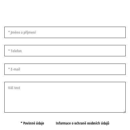
Jméno a příjmení
Telefon
E-mail
Váš text
Informace o ochraně osobních údajů
* Povinné údaje